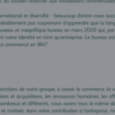
in, du soutien financier aux innovations commerciales
ational et diversifié - beaucoup d'entre nous auro
probablement pas surprenant d'apprendre que la langu
eau et magnifique bureau en mars 2020 qui, par s
ent notre identité en tant qu'entreprise. Le bureau 
rg a commencé en 1847.
ctions de notre groupe, à savoir le commerce, la rech
usions et acquisitions, les ressources humaines, les aff
nombreux et différents, nous avons tous le même ob
 motivés dans notre contribution à l'entreprise, m