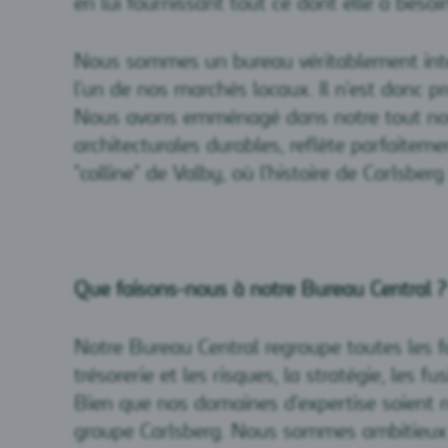
en lui fournissant tout ce dont elle a beso
Nous sommes un bureau véritablement intern
l'un de nos marchés locaux. Il n'est donc 
Nous avons emménagé dans notre tout nouv
architecturales durables, reflète parfaitem
"colline" de Valby, où l'histoire de Carlsbe
Que faisons-nous à notre Bureau Central ?
Notre Bureau Central regroupe toutes les fon
trésorerie et les risques, la stratégie, les f
Bien que nos domaines d'expertise soient 
groupe Carlsberg. Nous sommes ambitieux et