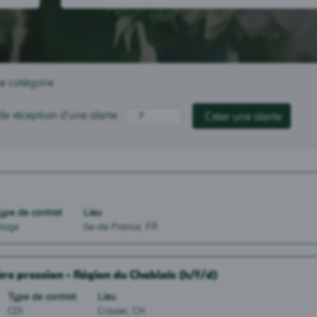
te catégorie
de réception d’une alerte :
ype de contrat
Lieu
tage
Ile-de-France, FR
ère pression - Région du Chablais (h/f/d)
Type de contrat
Lieu
CDI
Crissier, CH