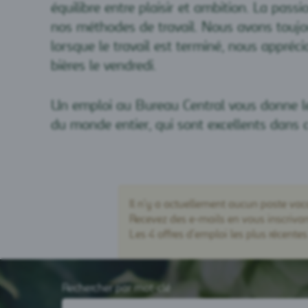
équilibre entre plaisir et ambition. La pass
nos méthodes de travail. Nous avons toujou
lorsque le travail est terminé, nous appré
bières le vendredi.
Un emploi au Bureau Central vous donne les
du monde entier, qui sont excellents dans ce q
Il n’y a actuellement aucun poste vac
Recevez des e-mails en vous inscrivant
Les 4 offres d’emploi les plus récent
Rechercher par mot-clé