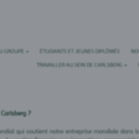
DU GROUPE
ÉTUDIANTS ET JEUNES DIPLÔMÉS
NO
TRAVAILLER AU SEIN DE CARLSBERG
 Carlsberg ?
ndial qui soutient notre entreprise mondiale dans la 