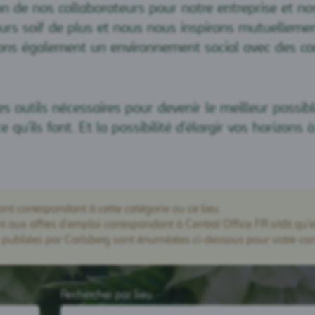
ion de nos collaborateurs pour notre entreprise et no
rs soif de plus et nous nous inspirons mutuellemen
cions également un environnement social avec des co
 outils nécessaires pour devenir le meilleur possibl
u'ils font. Et la possibilité d'élargir vos horizons à 
ant correspondant à cette catégorie ou ce lieu.
 aux offres d’emploi correspondant à Central Office FR sitôt qu’e
es publiées par Carlsberg sont énumérées ci-dessous pour votre c
Rechercher par lieu