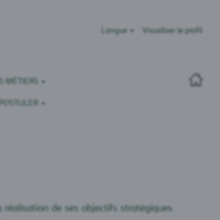
Langue
Visualiser le profil
S MÉTIERS
POSTULER
réalisation de ses objectifs stratégiques