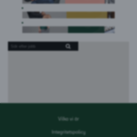
Skärmläsare
kan
inte
läsa
följande
sökbara
karta.
Vilka vi är
Integritetspolicy