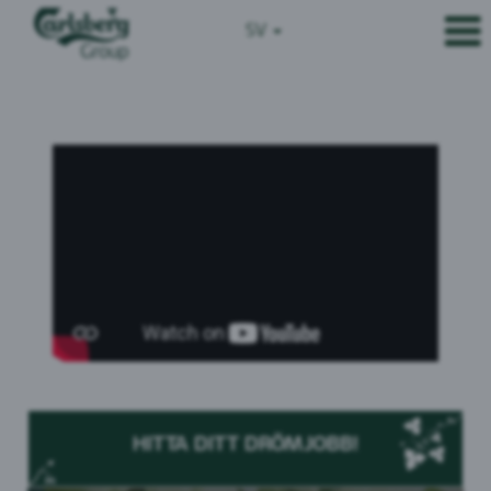
SV
HITTA DITT DRÖMJOBB!