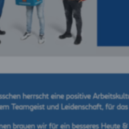
schen herrscht eine positive Arbeitskult
kem Teamgeist und Leidenschaft, für das
n brauen wir für ein besseres Heute 