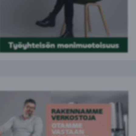
Työyhteisön monimuotoisuus