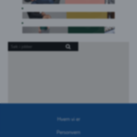
Skjermlesere
kan
ikke
lese
følgende
søkbare
kart.
Hvem vi er
Personvern