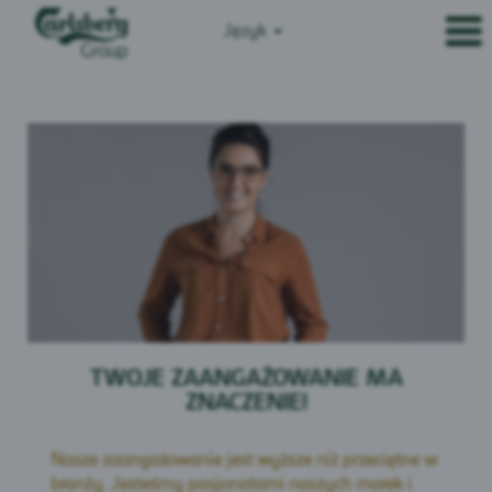
Język
TWOJE ZAANGAŻOWANIE MA
ZNACZENIE!
Nasze zaangażowanie jest wyższe niż przeciętne w
branży. Jesteśmy pasjonatami naszych marek i