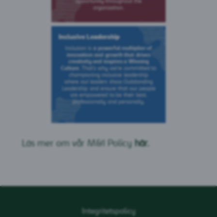
Läs mer om vår M&I Policy
här.
Integritetspolicy