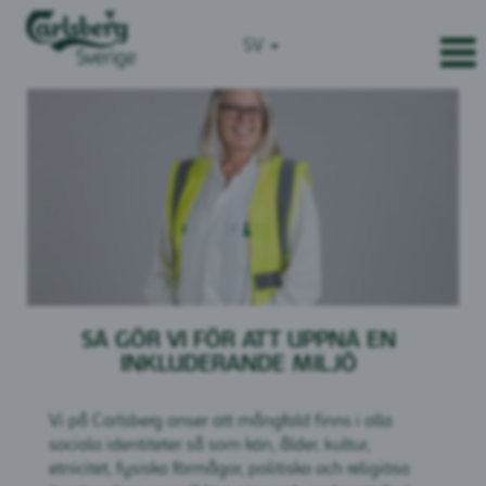
SV
SÅ GÖR VI FÖR ATT UPPNÅ EN
INKLUDERANDE MILJÖ
Vi på Carlsberg anser att mångfald finns i alla
sociala identiteter så som kön, ålder, kultur,
etnicitet, fysiska förmågor, politiska och religiösa