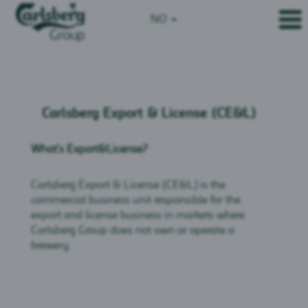
NO
Carlsberg
Export
Carlsberg Export & License (CE&L)
&
License
(CE&L)
What’s Export&License?
Carlsberg Export & License (CE&L) is the
commercial business unit responsible for the
export and license business in markets where
Carlsberg Group does not own or operate a
brewery.