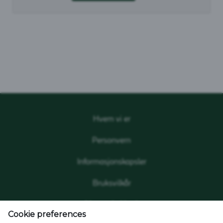
Hvem vi er
Personvern
Informasjonskapsler
Bruksvilkår
Akseptabel bruk
Cookie preferences