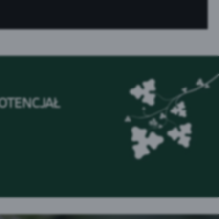
OTENCJAŁ